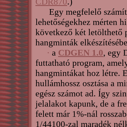
CDR870
.)
Egy megfelelő számítóg
lehetőségekhez mérten hi
következő két letölthető 
hangminták elkészítéséb
·
a
CDGEN 1.0
, egy 
futtatható program, amel
hangmintákat hoz létre. E
hullámhossz osztása a min
egész számot ad. Így szin
jelalakot kapunk, de a f
felett már 1%-nál rossza
1/44100-zal maradék nél