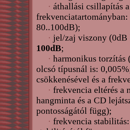
·
áthallási csillapítás a
frekvenciatartományban
80..100dB);
·
jel/zaj viszony (0dB 
100dB
;
·
harmonikus torzítás
olcsó típusnál is: 0,005%
csökkenésével és a frekv
·
frekvencia eltérés a 
hangminta és a CD lejáts
pontosságától függ);
·
frekvencia stabilitás