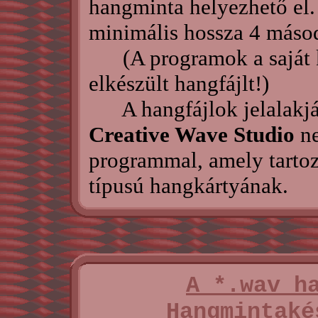
hangminta helyezhető el.
minimális hossza 4 máso
(A programok a saját k
elkészült hangfájlt!)
A hangfájlok jelalakján
Creative Wave Studio
ne
programmal, amely tarto
típusú hangkártyának.
A *.wav h
Hangmintaké