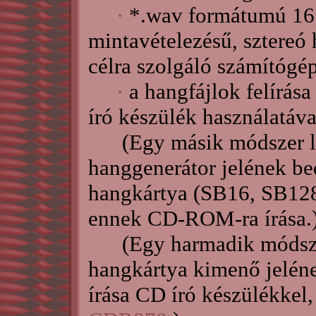
·
*.wav formátumú 16 
mintavételezésű, sztereó 
célra szolgáló számítógé
·
a hangfájlok felírá
író készülék használatáva
(Egy másik módszer le
hanggenerátor jelének be
hangkártya (SB16, SB128,
ennek CD-ROM-ra írása.
(Egy harmadik módszer
hangkártya kimenő jelé
írása CD író készülékkel