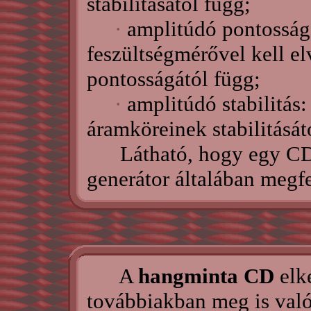
stabilitásától függ;
·
amplitúdó pontosság: 
feszültségmérővel kell e
pontosságától függ;
·
amplitúdó stabilitás
áramköreinek stabilitását
Látható, hogy egy CD l
generátor általában megf
A
hangminta CD
elké
továbbiakban meg is való