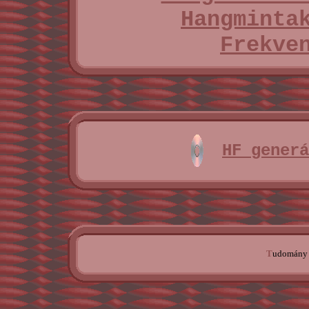
Hangminta
Frekve
HF generá
T
udomány