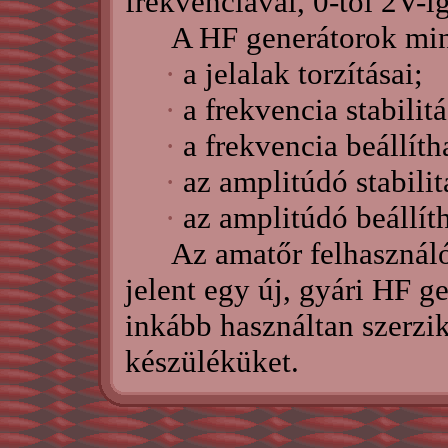
frekvenciával, 0-tól 2V-
A HF generátorok minő
·
a jelalak torzításai;
·
a frekvencia stabilitá
·
a frekvencia beállít
·
az amplitúdó stabilit
·
az amplitúdó beállít
Az amatőr felhasználók
jelent egy új, gyári HF g
inkább használtan szerzik
készüléküket.