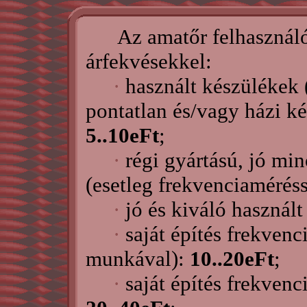
Az amatőr felhasználók
árfekvésekkel:
·
használt készülékek 
pontatlan és/vagy házi ké
5..10eFt
;
·
régi gyártású, jó mi
(esetleg frekvenciamérés
·
jó és kiváló használ
·
saját építés frekven
munkával):
10..20eFt
;
·
saját építés frekven