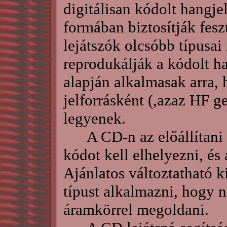
digitálisan kódolt hangj
formában biztosítják fes
lejátszók olcsóbb típusai
reprodukálják a kódolt h
alapján alkalmasak arra,
jelforrásként (,azaz HF g
legyenek.
A CD-n az előállítani k
kódot kell elhelyezni, és 
Ajánlatos változtatható 
típust alkalmazni, hogy ne
áramkörrel megoldani.