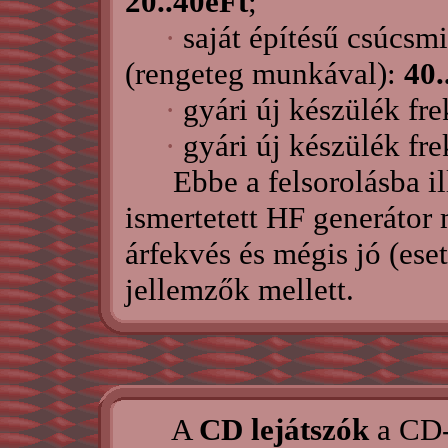
20..40eFt
;
·
saját építésű csúcsm
(rengeteg munkával):
40.
·
gyári új készülék fr
·
gyári új készülék fr
Ebbe a felsorolásba ill
ismertetett HF generátor
árfekvés és mégis jó (ese
jellemzők mellett.
A
CD lejátszók
a CD-