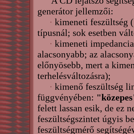
A CD lejátszó segítség
generátor jellemzői:
·
kimeneti feszültség 
típusnál; sok esetben vált
·
kimeneti impedanci
alacsonyabb; az alacson
előnyösebb, mert a kimen
terhelésváltozásra);
·
kimenő feszültség lin
függvényében:
"közepes
felett lassan esik, de ez 
feszültségszintet úgyis be
feszültségmérő segítségév