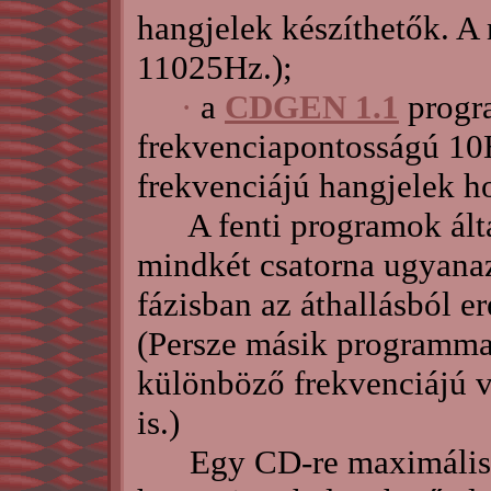
hangjelek készíthetők. A
11025Hz.);
·
a
CDGEN 1.1
progr
frekvenciapontosságú 10H
frekvenciájú hangjelek ho
A fenti programok által
mindkét csatorna ugyanaz
fázisban az áthallásból e
(Persze másik programmal 
különböző frekvenciájú v
is.)
Egy CD-re maximálisan