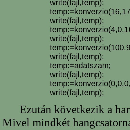
write(fajl,temp);
temp:=konverzio(16,17
write(fajl,temp);
temp:=konverzio(4,0,16
write(fajl,temp);
temp:=konverzio(100,9
write(fajl,temp);
temp:=adatszam;
write(fajl,temp);
temp:=konverzio(0,0,0,
write(fajl,temp);
Ezután következik a hang
Mivel mindkét hangcsatorná