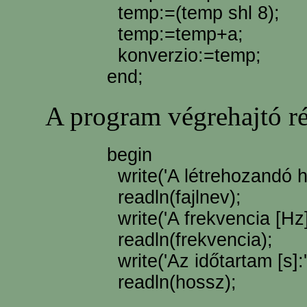
temp:=(temp shl 8);
temp:=temp+a;
konverzio:=temp;
end;
A program végrehajtó rész
begin
write('A létrehozandó ha
readln(fajlnev);
write('A frekvencia [Hz]:
readln(frekvencia);
write('Az időtartam [s]:'
readln(hossz);