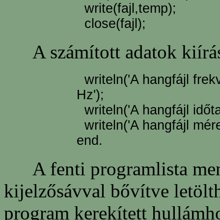
write(fajl,temp);
close(fajl);
A számított adatok kiírás
writeln('A hangfájl frekv
Hz');
writeln('A hangfájl időta
writeln('A hangfájl méret
end.
A fenti programlista menür
kijelzősávval bővítve letölt
program kerekített hullámho