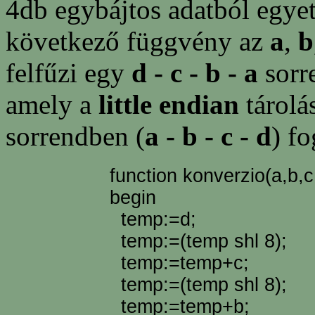
4db egybájtos adatból egyet
következő függvény az
a
,
b
felfűzi egy
d - c - b - a
sorr
amely a
little endian
tárolá
sorrendben (
a - b - c - d
) fo
function konverzio(a,b,c,
begin
temp:=d;
temp:=(temp shl 8);
temp:=temp+c;
temp:=(temp shl 8);
temp:=temp+b;