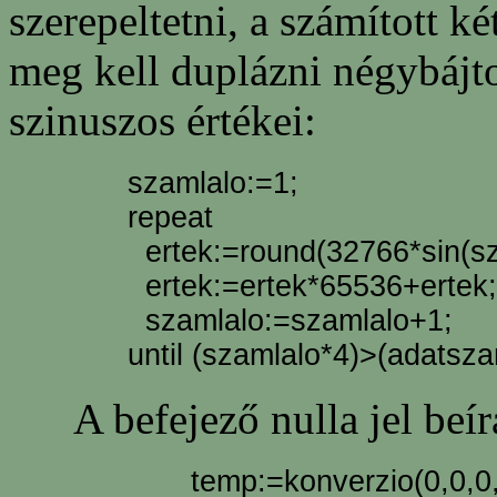
szerepeltetni, a számított ké
meg kell duplázni négybájto
szinuszos értékei:
szamlalo:=1;
repeat
ertek:=round(32766*sin(sza
ertek:=ertek*65536+ertek;
szamlalo:=szamlalo+1;
until (szamlalo*4)>(adatsza
A befejező nulla jel beírás
temp:=konverzio(0,0,0,