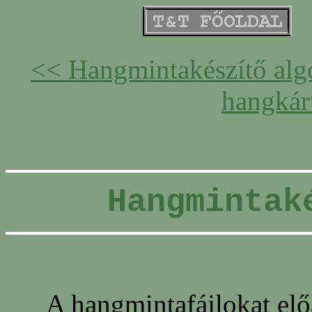
<< Hangmintakészítő alg
hangkár
Hangmintak
A hangmintafájlokat előá