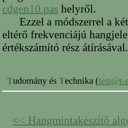
cdgen10.pas
helyről.
Ezzel a módszerrel a két c
eltérő frekvenciájú hangjelek
értékszámító rész átírásával.
T
udomány és
T
echnika (
test@t-e
<< Hangmintakészítő alg