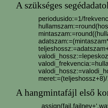
A szükséges segédadatok
periodusido:=1/frekvenc
hullamszam:=round(hoss
mintaszam:=round((hull
adatszam:=(mintaszam*
teljeshossz:=adatszam
valodi_hossz:=lepeskoz
valodi_frekvencia:=hull
valodi_hossz:=valodi_h
meret:=(teljeshossz+8)/
A hangmintafájl első kons
assign(fajl,fajlnev+'.wav